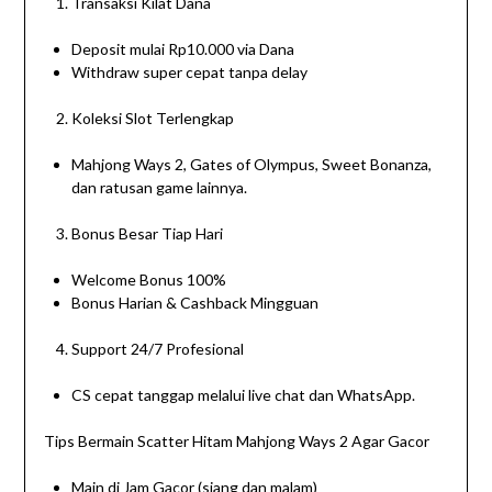
Transaksi Kilat Dana
Deposit mulai Rp10.000 via Dana
Withdraw super cepat tanpa delay
Koleksi Slot Terlengkap
Mahjong Ways 2, Gates of Olympus, Sweet Bonanza,
dan ratusan game lainnya.
Bonus Besar Tiap Hari
Welcome Bonus 100%
Bonus Harian & Cashback Mingguan
Support 24/7 Profesional
CS cepat tanggap melalui live chat dan WhatsApp.
Tips Bermain Scatter Hitam Mahjong Ways 2 Agar Gacor
Main di Jam Gacor (siang dan malam)