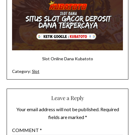
Slot Online Dana Kubatoto
Category:
Slot
Leave a Reply
Your email address will not be published.
Required
fields are marked
*
COMMENT
*