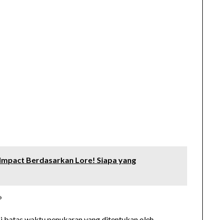
 Impact Berdasarkan Lore! Siapa yang
?
i batas waktu penukaran yang ditentukan oleh