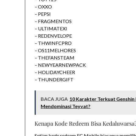
– OXXO
– PEPSI
– FRAGMENTOS
– ULTIMATEXI
– REDENVELOPE
– THWINFCPRO
– OS11MELHORES
– THEFANSTEAM
– NEWYEARNEWPACK
– HOLIDAYCHEER
– THUNDERGIFT
BACA JUGA
10 Karakter Terkuat Genshin
Mendominasi Teyvat?
Kenapa Kode Redeem Bisa Kedaluwarsa
Setiap kode redeem FC Mobile biasanya memilik