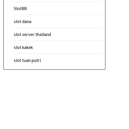
Slot88
slot dana
slot server thailand
slot kakek
slot tuan putri