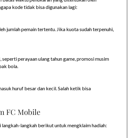
gapa kode tidak bisa digunakan lagi:
h jumlah pemain tertentu. Jika kuota sudah terpenuhi,
l, seperti perayaan ulang tahun game, promosi musim
pak bola.
suk huruf besar dan kecil. Salah ketik bisa
m FC Mobile
 langkah-langkah berikut untuk mengklaim hadiah: