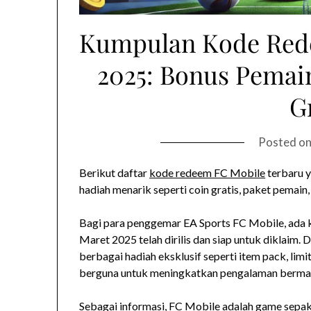
Kumpulan Kode Rede
2025: Bonus Pemain
G
Posted o
Berikut daftar
kode redeem FC Mobile
terbaru y
hadiah menarik seperti coin gratis, paket pemai
Bagi para penggemar EA Sports FC Mobile, ada 
Maret 2025 telah dirilis dan siap untuk diklaim
berbagai hadiah eksklusif seperti item pack, lim
berguna untuk meningkatkan pengalaman bermai
Sebagai informasi, FC Mobile adalah game sepa