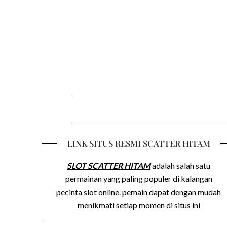
Skip
to
content
LINK SITUS RESMI SCATTER HITAM
SLOT SCATTER HITAM
adalah salah satu
permainan yang paling populer di kalangan
pecinta slot online. pemain dapat dengan mudah
menikmati setiap momen di situs ini