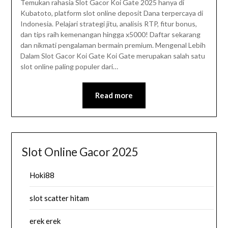
Temukan rahasia Slot Gacor Koi Gate 2025 hanya di
Kubatoto, platform slot online deposit Dana terpercaya di
Indonesia. Pelajari strategi jitu, analisis RTP, fitur bonus,
dan tips raih kemenangan hingga x5000! Daftar sekarang
dan nikmati pengalaman bermain premium. Mengenal Lebih
Dalam Slot Gacor Koi Gate Koi Gate merupakan salah satu
slot online paling populer dari…
Read more
Slot Online Gacor 2025
Hoki88
slot scatter hitam
erek erek