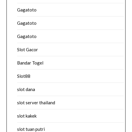
Gagatoto
Gagatoto
Gagatoto
Slot Gacor
Bandar Togel
Slot88
slot dana
slot server thailand
slot kakek
slot tuan putri