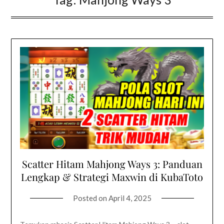
Scatter Hitam Mahjong Ways 3: Panduan
Lengkap & Strategi Maxwin di KubaToto
Posted on
April 4, 2025