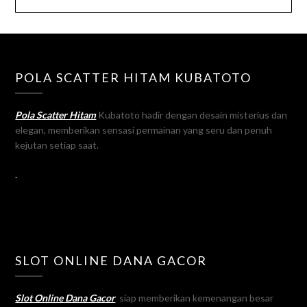
POLA SCATTER HITAM KUBATOTO
Pola Scatter Hitam
Kubatoto hadir dengan desain misterius dan
elegan, memberikan sensasi permainan yang seru dan penuh
kejutan setiap saat.
.
SLOT ONLINE DANA GACOR
Slot Online Dana Gacor
siap memberikan kemenangan besar