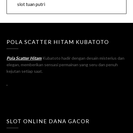
slot tuan putri
POLA SCATTER HITAM KUBATOTO
Pola Scatter Hitam
Kubatoto hadir dengan desain misterius dan
elegan, memberikan sensasi permainan yang seru dan penuh
kejutan setiap saat.
.
SLOT ONLINE DANA GACOR