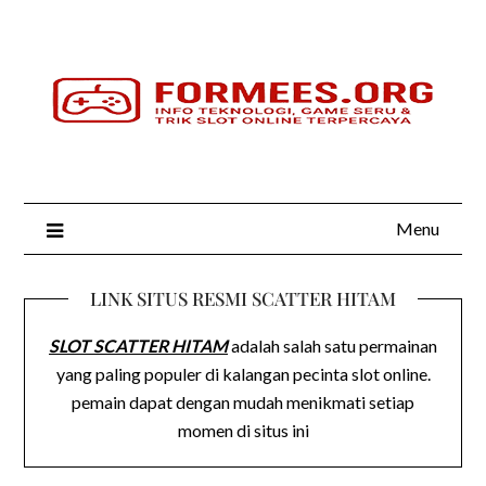
Skip
to
content
Menu
LINK SITUS RESMI SCATTER HITAM
SLOT SCATTER HITAM
adalah salah satu permainan
yang paling populer di kalangan pecinta slot online.
pemain dapat dengan mudah menikmati setiap
momen di situs ini