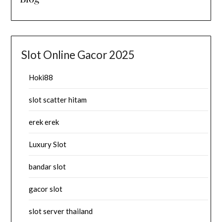
Slot Online Gacor 2025
Hoki88
slot scatter hitam
erek erek
Luxury Slot
bandar slot
gacor slot
slot server thailand