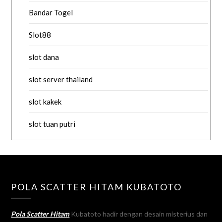
Bandar Togel
Slot88
slot dana
slot server thailand
slot kakek
slot tuan putri
POLA SCATTER HITAM KUBATOTO
Pola Scatter Hitam
Kubatoto hadir dengan desain misterius dan